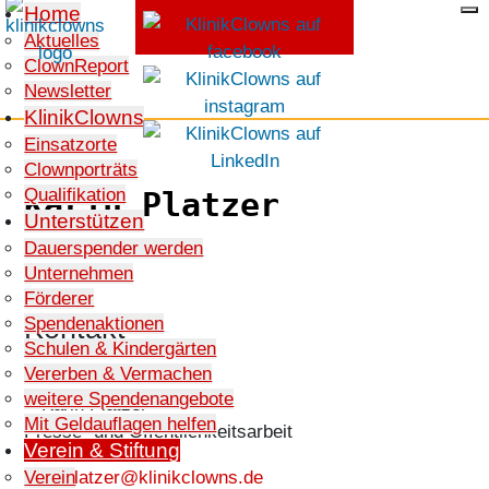
Home
Aktuelles
ClownReport
SPENDEN
Newsletter
KlinikClowns
Einsatzorte
Clownporträts
Qualifikation
Karin Platzer
Unterstützen
Dauerspender werden
Unternehmen
Förderer
Kontakt
Spendenaktionen
Schulen & Kindergärten
Vererben & Vermachen
weitere Spendenangebote
Mit Geldauflagen helfen
Presse- und Öffentlichkeitsarbeit
Verein & Stiftung
E-Mail:
karinplatzer@klinikclowns.de
Verein