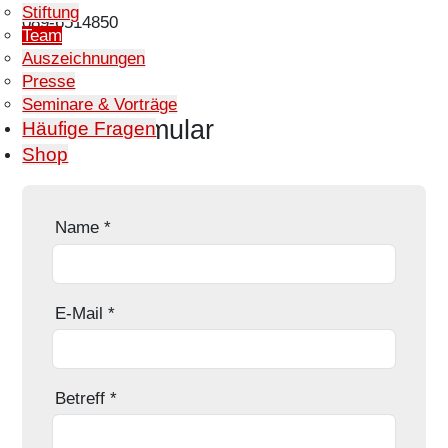
Stiftung
Telefon:
089-6514850
Team
Auszeichnungen
Presse
Seminare & Vorträge
Kontaktformular
Häufige Fragen
Shop
Name
*
E-Mail
*
Betreff
*