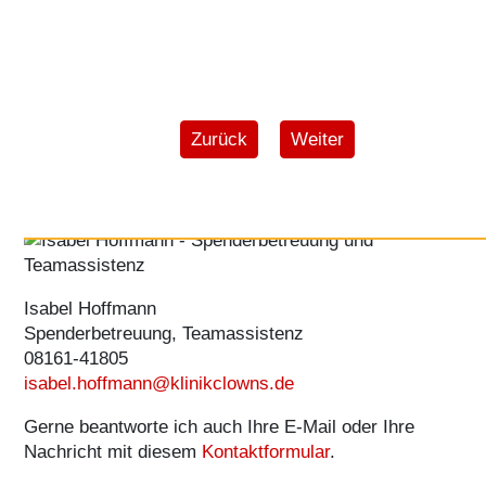
Vorheriger Beitrag: Einkaufen und G
Nächster Beitrag: Allg
Zurück
Weiter
Sie möchten eine eigene Spendenaktion starten und
haben noch Fragen? Dann freue ich mich über Ihren
Anruf.
Isabel Hoffmann
Spenderbetreuung, Teamassistenz
08161-41805
isabel.hoffmann@klinikclowns.de
Gerne beantworte ich auch Ihre E-Mail oder Ihre
Nachricht mit diesem
Kontaktformular
.