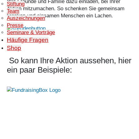
Ihre Freunde und Familie dazu einladen, bei Ihrer
Stiftung
Aktion mitzumachen. So schenken Sie gemeinsam
Team
kranken und einsamen Menschen ein Lachen.
Auszeichnungen
Presse
Seminare & Vorträge
Häufige Fragen
Shop
So kann Ihre Aktion aussehen, hier
ein paar Beispiele: