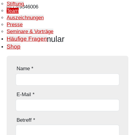
Stiftung
Telefon:
0173-9346006
Team
Auszeichnungen
Presse
Seminare & Vorträge
Kontaktformular
Häufige Fragen
Shop
Name
*
E-Mail
*
Betreff
*