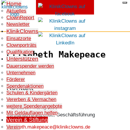
Home
Aktuelles
ClownReport
SPENDEN
Newsletter
KlinikClowns
Einsatzorte
Clownporträts
Qualifikation
Elisabeth Makepeace
Unterstützen
Dauerspender werden
Unternehmen
Förderer
Kontakt
Spendenaktionen
Schulen & Kindergärten
Vererben & Vermachen
weitere Spendenangebote
Mit Geldauflagen helfen
Vorstandsvorsitzende, Geschäftsführung
Verein & Stiftung
E-Mail:
elisabeth.makepeace@klinikclowns.de
Verein