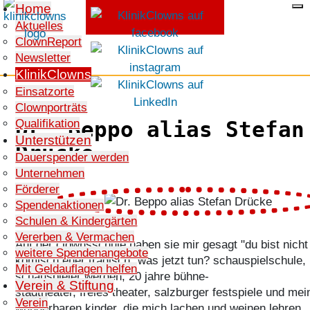
Home
Aktuelles
ClownReport
SPENDEN
Newsletter
KlinikClowns
Einsatzorte
Clownporträts
Qualifikation
Dr. Beppo alias Stefan
Unterstützen
Drücke
Dauerspender werden
Unternehmen
Förderer
Spendenaktionen
Schulen & Kindergärten
Vererben & Vermachen
Auf der clownsschule haben sie mir gesagt "du bist nicht
weitere Spendenangebote
komisch,eher tragisch" was jetzt tun? schauspielschule,
Mit Geldauflagen helfen
schauspieler werden, 20 jahre bühne-
Verein & Stiftung
stadtheater, freies theater, salzburger festspiele und me
Verein
wunderbaren kinder, die mich lachen und weinen lehren.