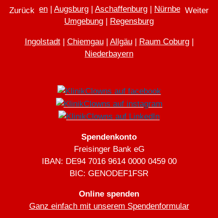
München
|
Augsburg
|
Aschaffenburg
|
Nürnberg und
Vorheriger Beitrag: Dr. Uups alias Monika Molodovsky
Nächster 
Zurück
Weiter
Umgebung
|
Regensburg
Ingolstadt
|
Chiemgau
|
Allgäu
|
Raum Coburg
|
Niederbayern
Spendenkonto
Freisinger Bank eG
IBAN: DE94 7016 9614 0000 0459 00
BIC: GENODEF1FSR
Online spenden
Ganz einfach mit unserem Spendenformular