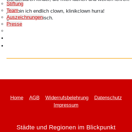
Stiftung
Team
jetzt bin ich endlich clown, klinikclown hurra!
Auszeichnungen
ganz schön komisch.
Presse
Seminare & Vorträge
Häufige Fragen
Shop
Home
AGB
Widerrufsbelehrung
Datenschutz
Impressum
Städte und Regionen im Blickpunkt