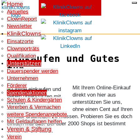
Home
Aktuelles
ClownReport
SPENDEN
Newsletter
KlinikClowns
Einsatzorte
Clownporträts
Qualifikation
Einkaufen und Gutes
Unterstützen
tun
Dauerspender werden
Unternehmen
Förderer
Mit Ihrem Online-Einkauf
Spendenaktionen
direkt von hier aus
Schulen & Kindergärten
unterstützen Sie uns,
Vererben & Vermachen
ohne einen Cent auf Ihren
weitere Spendenangebote
Einkauf drauflegen zu müssen. Probieren Sie es doch
Mit Geldauflagen helfen
einfach mal aus. Bei über 2000 Shops ist bestimmt
Verein & Stiftung
etwas für Sie dabei.
Verein