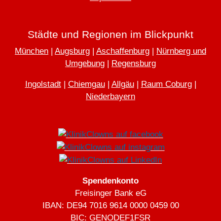
Städte und Regionen im Blickpunkt
München
|
Augsburg
|
Aschaffenburg
|
Nürnberg und
Umgebung
|
Regensburg
Ingolstadt
|
Chiemgau
|
Allgäu
|
Raum Coburg
|
Niederbayern
Spendenkonto
Freisinger Bank eG
IBAN: DE94 7016 9614 0000 0459 00
BIC: GENODEF1FSR